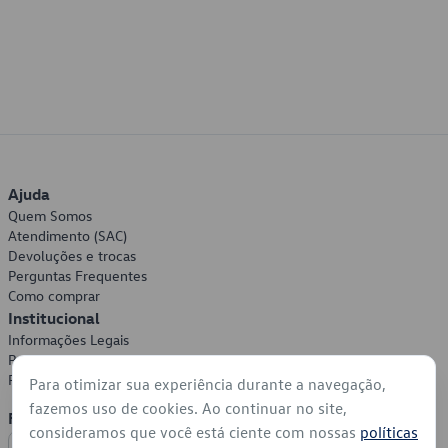
Ajuda
Quem Somos
Atendimento (SAC)
Devoluções e trocas
Perguntas Frequentes
Como comprar
Institucional
Informações Legais
Política de Privacidade
Política de Cookies
Para otimizar sua experiência durante a navegação,
fazemos uso de cookies. Ao continuar no site,
Formas de Pagamento
consideramos que você está ciente com nossas
políticas