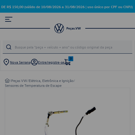
 150,00 (válido de 10/08/2026 a 31/08/2026 | uso único por CPF ou CNPJ)
0
Nova Serrana
Entre/registre-se
/
Peças VW
/
Elétrica, Eletrônica e Ignição
/
Sensores de Temperatura de Escape