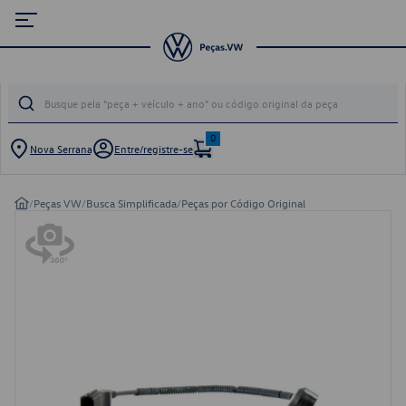
0
Nova Serrana
Entre/registre-se
/
Peças VW
/
Busca Simplificada
/
Peças por Código Original