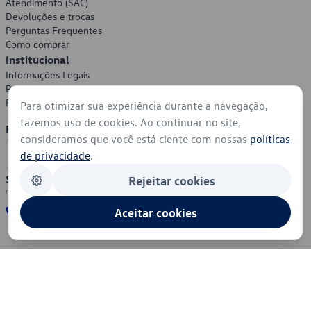
Atendimento (SAC)
Devoluções e trocas
Perguntas Frequentes
Como comprar
Institucional
Informações Legais
Política de Privacidade
Política de Cookies
Para otimizar sua experiência durante a navegação,
fazemos uso de cookies. Ao continuar no site,
Formas de Pagamento
consideramos que você está ciente com nossas
políticas
de privacidade
.
Segurança
Rejeitar cookies
Aceitar cookies
© 2026 - Volkswagen do Brasil - Todos os direitos reservados