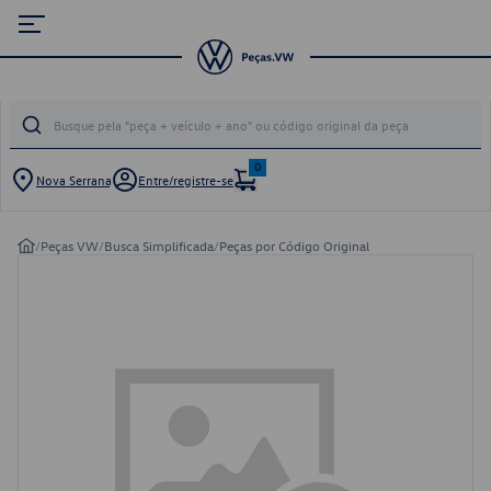
0
Nova Serrana
Entre/registre-se
/
Peças VW
/
Busca Simplificada
/
Peças por Código Original