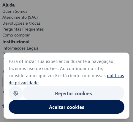
Ajuda
Quem Somos
Atendimento (SAC)
Devoluções e trocas
Perguntas Frequentes
Como comprar
Institucional
Informações Legais
Política de Privacidade
Política de Cookies
Para otimizar sua experiência durante a navegação,
fazemos uso de cookies. Ao continuar no site,
Formas de Pagamento
consideramos que você está ciente com nossas
políticas
de privacidade
.
Segurança
Rejeitar cookies
Aceitar cookies