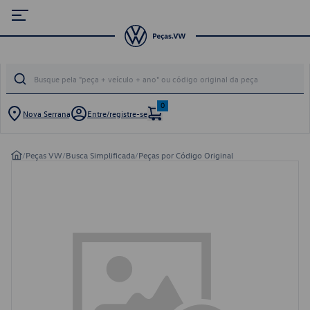
0
Nova Serrana
Entre/registre-se
/
Peças VW
/
Busca Simplificada
/
Peças por Código Original