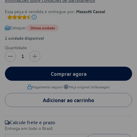
Informações sobre condições de parcelamento
Essa peça é vendida e entregue por:
Mazzutti Cacoal
Estoque:
Última unidade
1 unidade disponível
Quantidade
1
Comprar agora
•
Pagamento seguro
Peça original Volkswagen
Adicionar ao carrinho
Calcule frete e prazo
Entrega em todo o Brasil