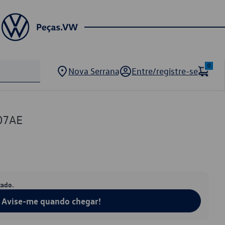
0
Nova Serrana
Entre/registre-se
07AE
tado.
Avise-me quando chegar!