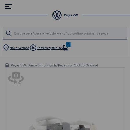
0
Nova Serrana
Entre/registre-se
/
Peças VW
/
Busca Simplificada
/
Peças por Código Original