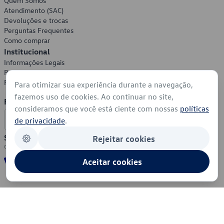
Quem Somos
Atendimento (SAC)
Devoluções e trocas
Perguntas Frequentes
Como comprar
Institucional
Informações Legais
Política de Privacidade
Política de Cookies
Para otimizar sua experiência durante a navegação,
fazemos uso de cookies. Ao continuar no site,
Formas de Pagamento
consideramos que você está ciente com nossas
políticas
de privacidade
.
Segurança
Rejeitar cookies
Aceitar cookies
© 2026 - Volkswagen do Brasil - Todos os direitos reservados