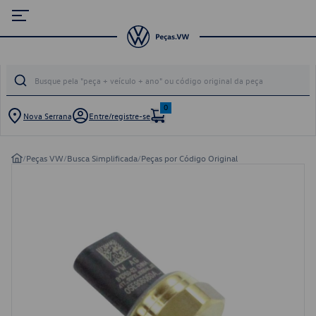
0
Nova Serrana
Entre/registre-se
/
Peças VW
/
Busca Simplificada
/
Peças por Código Original