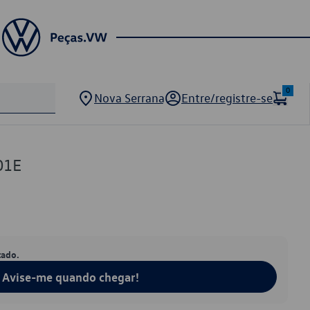
0
Nova Serrana
Entre/registre-se
01E
tado.
Avise-me quando chegar!