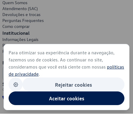
Quem Somos
Atendimento (SAC)
Devoluções e trocas
Perguntas Frequentes
Como comprar
Institucional
Informações Legais
Política de Privacidade
Política de Cookies
Para otimizar sua experiência durante a navegação,
fazemos uso de cookies. Ao continuar no site,
Formas de Pagamento
consideramos que você está ciente com nossas
políticas
de privacidade
.
Segurança
Rejeitar cookies
Aceitar cookies
© 2026 - Volkswagen do Brasil - Todos os direitos reservados