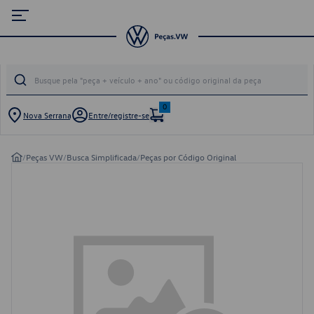
0
Nova Serrana
Entre/registre-se
/
Peças VW
/
Busca Simplificada
/
Peças por Código Original