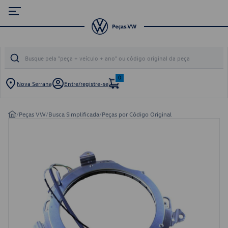
0
Nova Serrana
Entre/registre-se
/
Peças VW
/
Busca Simplificada
/
Peças por Código Original