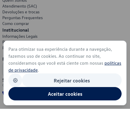
Quem Somos
Atendimento (SAC)
Devoluções e trocas
Perguntas Frequentes
Como comprar
Institucional
Informações Legais
Política de Privacidade
Política de Cookies
Para otimizar sua experiência durante a navegação,
fazemos uso de cookies. Ao continuar no site,
Formas de Pagamento
consideramos que você está ciente com nossas
políticas
de privacidade
.
Segurança
Rejeitar cookies
Aceitar cookies
© 2026 - Volkswagen do Brasil - Todos os direitos reservados