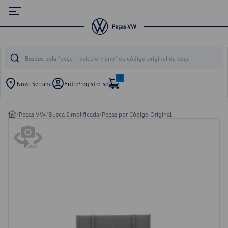
0
Nova Serrana
Entre/registre-se
/
Peças VW
/
Busca Simplificada
/
Peças por Código Original