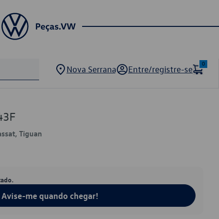
0
Nova Serrana
Entre/registre-se
43F
assat, Tiguan
tado.
Avise-me quando chegar!