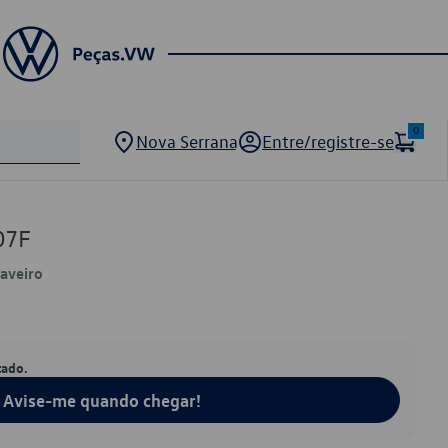
0
Nova Serrana
Entre/registre-se
07F
Saveiro
tado.
Avise-me quando chegar!