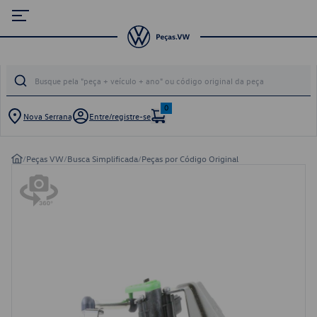
0
Nova Serrana
Entre/registre-se
/
Peças VW
/
Busca Simplificada
/
Peças por Código Original