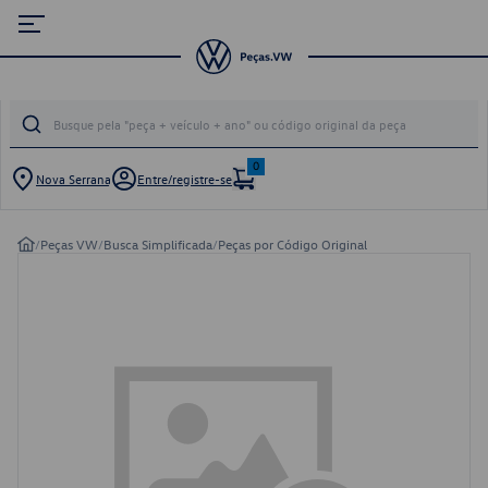
0
Nova Serrana
Entre/registre-se
/
Peças VW
/
Busca Simplificada
/
Peças por Código Original