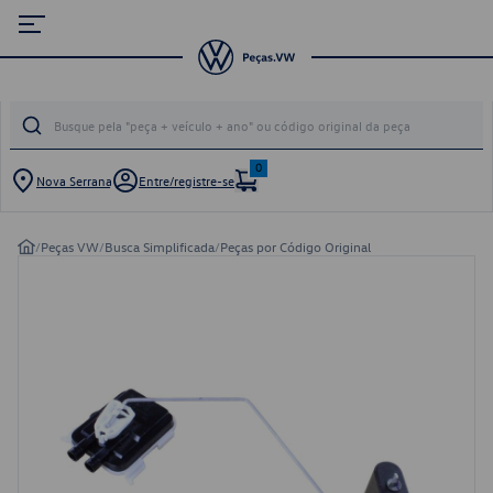
0
Nova Serrana
Entre/registre-se
/
Peças VW
/
Busca Simplificada
/
Peças por Código Original