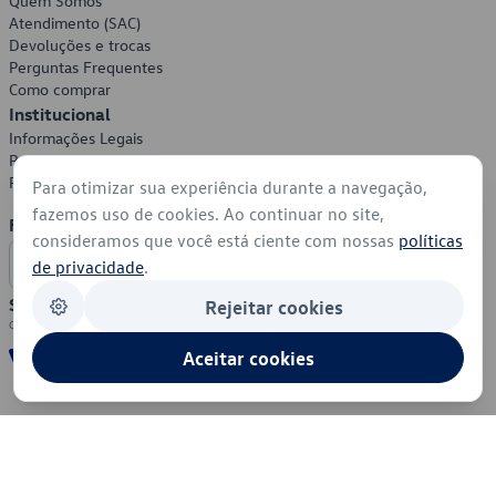
Quem Somos
Atendimento (SAC)
Devoluções e trocas
Perguntas Frequentes
Como comprar
Institucional
Informações Legais
Política de Privacidade
Política de Cookies
Para otimizar sua experiência durante a navegação,
fazemos uso de cookies. Ao continuar no site,
Formas de Pagamento
consideramos que você está ciente com nossas
políticas
de privacidade
.
Segurança
Rejeitar cookies
Aceitar cookies
© 2026 - Volkswagen do Brasil - Todos os direitos reservados