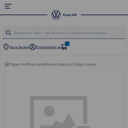
0
Nova Serrana
Entre/registre-se
/
Peças VW
/
Busca Simplificada
/
Peças por Código Original