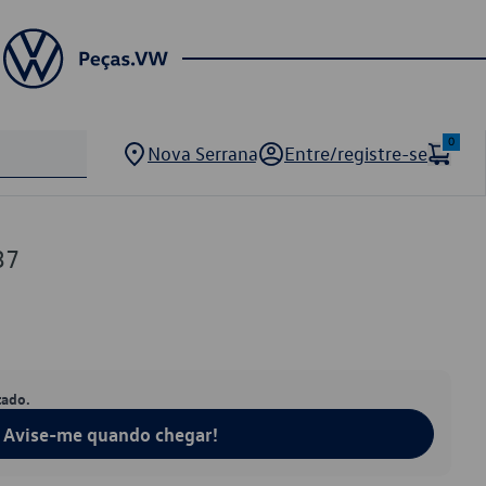
0
Nova Serrana
Entre/registre-se
37
tado.
Avise-me quando chegar!