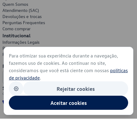
Quem Somos
Atendimento (SAC)
Devoluções e trocas
Perguntas Frequentes
Como comprar
Institucional
Informações Legais
Política de Privacidade
Política de Cookies
Para otimizar sua experiência durante a navegação,
fazemos uso de cookies. Ao continuar no site,
Formas de Pagamento
consideramos que você está ciente com nossas
políticas
de privacidade
.
Segurança
Rejeitar cookies
Aceitar cookies
© 2026 - Volkswagen do Brasil - Todos os direitos reservados