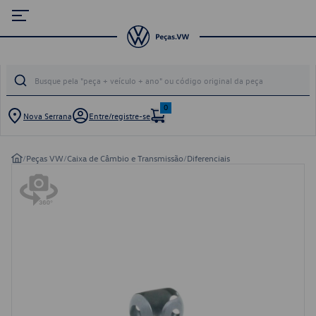
0
Nova Serrana
Entre/registre-se
/
Peças VW
/
Caixa de Câmbio e Transmissão
/
Diferenciais