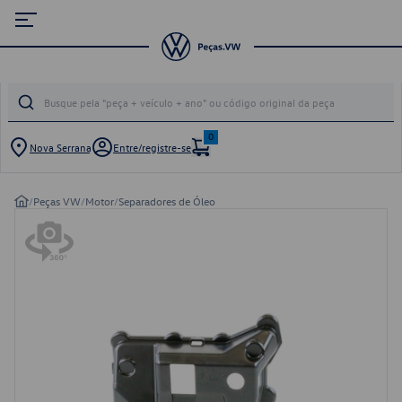
0
Nova Serrana
Entre/registre-se
/
Peças VW
/
Motor
/
Separadores de Óleo