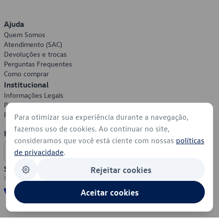
Ajuda
Quem Somos
Atendimento (SAC)
Devoluções e trocas
Perguntas Frequentes
Como comprar
Institucional
Informações Legais
Política de Privacidade
Política de Cookies
Para otimizar sua experiência durante a navegação,
fazemos uso de cookies. Ao continuar no site,
Formas de Pagamento
consideramos que você está ciente com nossas
políticas
de privacidade
.
Segurança
Rejeitar cookies
Aceitar cookies