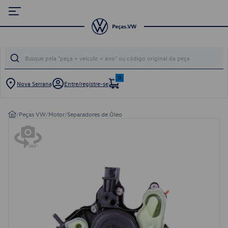
0
Nova Serrana
Entre/registre-se
/
Peças VW
/
Motor
/
Separadores de Óleo