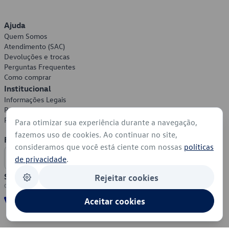
Ajuda
Quem Somos
Atendimento (SAC)
Devoluções e trocas
Perguntas Frequentes
Como comprar
Institucional
Informações Legais
Política de Privacidade
Política de Cookies
Para otimizar sua experiência durante a navegação,
fazemos uso de cookies. Ao continuar no site,
Formas de Pagamento
consideramos que você está ciente com nossas
políticas
de privacidade
.
Segurança
Rejeitar cookies
Aceitar cookies