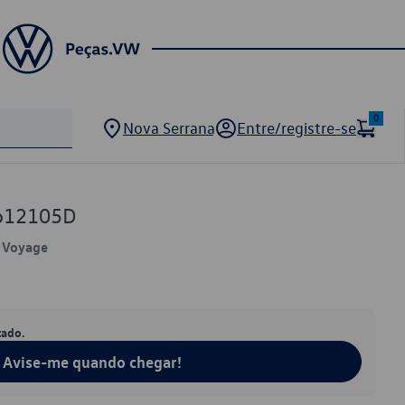
0
Nova Serrana
Entre/registre-se
1612105D
, Voyage
tado.
Avise-me quando chegar!