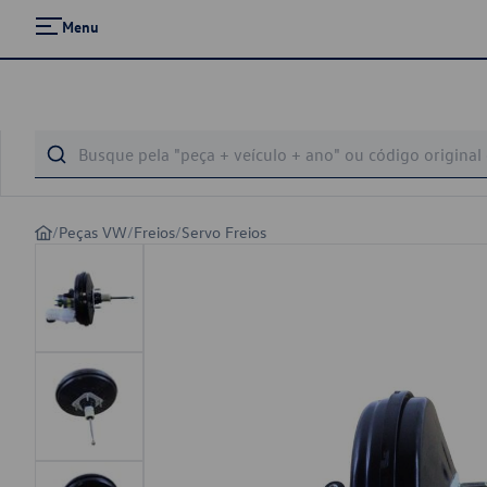
Menu
/
Peças VW
/
Freios
/
Servo Freios