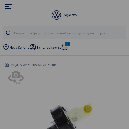
0
Nova Serrana
Entre/registre-se
/
Peças VW
/
Freios
/
Servo Freios