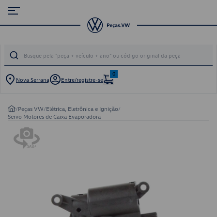
0
Nova Serrana
Entre/registre-se
/
Peças VW
/
Elétrica, Eletrônica e Ignição
/
Servo Motores de Caixa Evaporadora