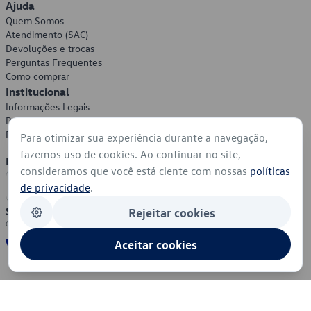
Ajuda
Quem Somos
Atendimento (SAC)
Devoluções e trocas
Perguntas Frequentes
Como comprar
Institucional
Informações Legais
Política de Privacidade
Política de Cookies
Para otimizar sua experiência durante a navegação,
fazemos uso de cookies. Ao continuar no site,
Formas de Pagamento
consideramos que você está ciente com nossas
políticas
de privacidade
.
Segurança
Rejeitar cookies
Aceitar cookies