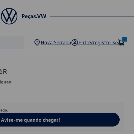
0
Nova Serrana
Entre/registre-se
6R
Tiguan
tado.
Avise-me quando chegar!