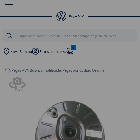
0
Nova Serrana
Entre/registre-se
/
Peças VW
/
Busca Simplificada
/
Peças por Código Original