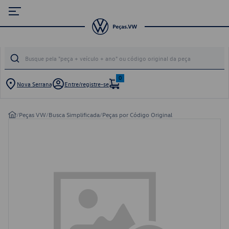
0
Nova Serrana
Entre/registre-se
/
Peças VW
/
Busca Simplificada
/
Peças por Código Original