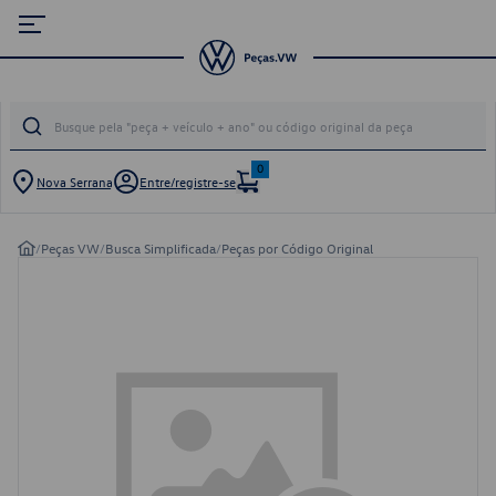
0
Nova Serrana
Entre/registre-se
/
Peças VW
/
Busca Simplificada
/
Peças por Código Original