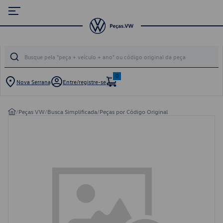
0
Nova Serrana
Entre/registre-se
/
Peças VW
/
Busca Simplificada
/
Peças por Código Original