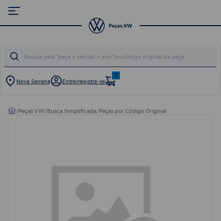
0
Nova Serrana
Entre/registre-se
/
Peças VW
/
Busca Simplificada
/
Peças por Código Original