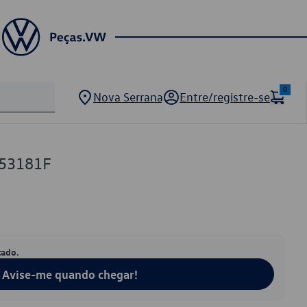
0
Nova Serrana
Entre/registre-se
253181F
tado.
Avise-me quando chegar!