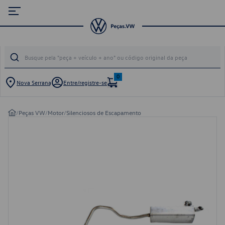
0
Nova Serrana
Entre/registre-se
/
Peças VW
/
Motor
/
Silenciosos de Escapamento