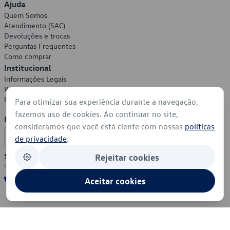
Ajuda
Quem Somos
Atendimento (SAC)
Devoluções e trocas
Perguntas Frequentes
Como comprar
Institucional
Informações Legais
Política de Privacidade
Política de Cookies
Para otimizar sua experiência durante a navegação,
fazemos uso de cookies. Ao continuar no site,
Formas de Pagamento
consideramos que você está ciente com nossas
políticas
de privacidade
.
Segurança
Rejeitar cookies
Aceitar cookies