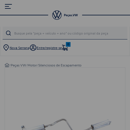
0
Nova Serrana
Entre/registre-se
/
Peças VW
/
Motor
/
Silenciosos de Escapamento