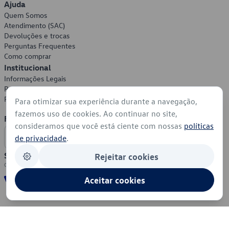
Ajuda
Quem Somos
Atendimento (SAC)
Devoluções e trocas
Perguntas Frequentes
Como comprar
Institucional
Informações Legais
Política de Privacidade
Política de Cookies
Para otimizar sua experiência durante a navegação,
fazemos uso de cookies. Ao continuar no site,
Formas de Pagamento
consideramos que você está ciente com nossas
políticas
de privacidade
.
Segurança
Rejeitar cookies
Aceitar cookies