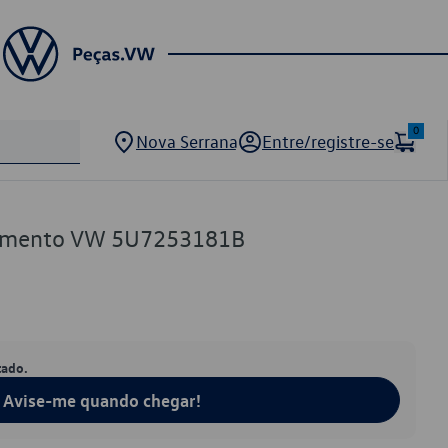
0
Nova Serrana
Entre/registre-se
pamento VW 5U7253181B
tado.
Avise-me quando chegar!