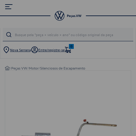
0
Nova Serrana
Entre/registre-se
/
Peças VW
/
Motor
/
Silenciosos de Escapamento