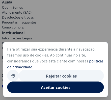
Ajuda
Quem Somos
Atendimento (SAC)
Devoluções e trocas
Perguntas Frequentes
Como comprar
Institucional
Informações Legais
Política de Privacidade
Política de Cookies
Para otimizar sua experiência durante a navegação,
fazemos uso de cookies. Ao continuar no site,
Formas de Pagamento
consideramos que você está ciente com nossas
políticas
de privacidade
.
Segurança
Rejeitar cookies
Aceitar cookies