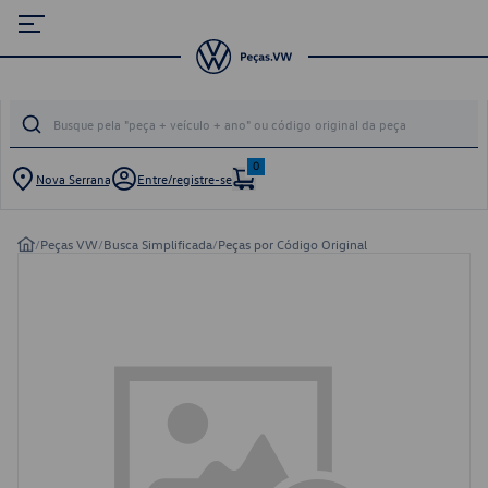
0
Nova Serrana
Entre/registre-se
/
Peças VW
/
Busca Simplificada
/
Peças por Código Original