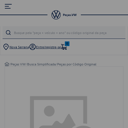
0
Nova Serrana
Entre/registre-se
/
Peças VW
/
Busca Simplificada
/
Peças por Código Original