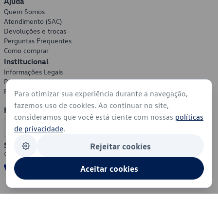
Ajuda
Quem Somos
Atendimento (SAC)
Devoluções e trocas
Perguntas Frequentes
Como comprar
Institucional
Informações Legais
Política de Privacidade
Política de Cookies
Para otimizar sua experiência durante a navegação,
fazemos uso de cookies. Ao continuar no site,
Formas de Pagamento
consideramos que você está ciente com nossas
políticas
de privacidade
.
Segurança
Rejeitar cookies
Aceitar cookies
© 2026 - Volkswagen do Brasil - Todos os direitos reservados