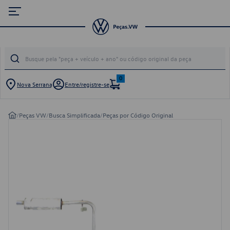
0
Nova Serrana
Entre/registre-se
/
Peças VW
/
Busca Simplificada
/
Peças por Código Original