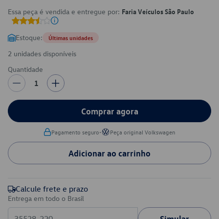
Essa peça é vendida e entregue por:
Faria Veículos São Paulo
Estoque:
Últimas unidades
2 unidades disponíveis
Quantidade
1
Comprar agora
•
Pagamento seguro
Peça original Volkswagen
Adicionar ao carrinho
Calcule frete e prazo
Entrega em todo o Brasil
Simular