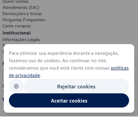
Quem Somos
Atendimento (SAC)
Devoluções e trocas
Perguntas Frequentes
Como comprar
Institucional
Informações Legais
Política de Privacidade
Política de Cookies
Para otimizar sua experiência durante a navegação,
fazemos uso de cookies. Ao continuar no site,
Formas de Pagamento
consideramos que você está ciente com nossas
políticas
de privacidade
.
Segurança
Rejeitar cookies
Aceitar cookies
© 2026 - Volkswagen do Brasil - Todos os direitos reservados