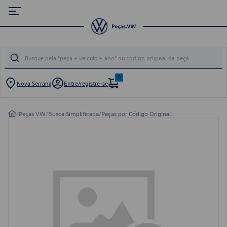
0
Nova Serrana
Entre/registre-se
/
Peças VW
/
Busca Simplificada
/
Peças por Código Original