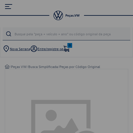
0
Nova Serrana
Entre/registre-se
/
Peças VW
/
Busca Simplificada
/
Peças por Código Original