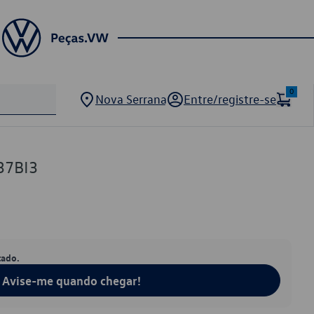
0
Nova Serrana
Entre/registre-se
37BI3
tado.
Avise-me quando chegar!