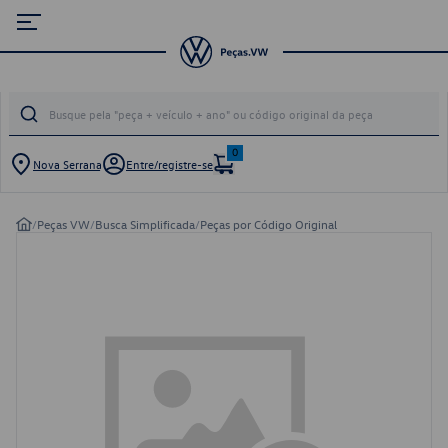
0
Nova Serrana
Entre/registre-se
/
Peças VW
/
Busca Simplificada
/
Peças por Código Original