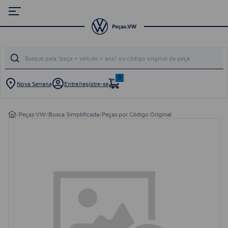
0
Nova Serrana
Entre/registre-se
/
Peças VW
/
Busca Simplificada
/
Peças por Código Original