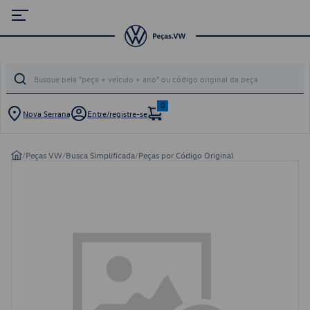
0
Nova Serrana
Entre/registre-se
/
Peças VW
/
Busca Simplificada
/
Peças por Código Original