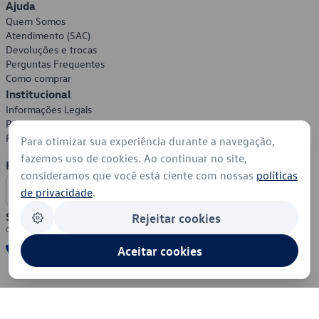
Ajuda
Quem Somos
Atendimento (SAC)
Devoluções e trocas
Perguntas Frequentes
Como comprar
Institucional
Informações Legais
Política de Privacidade
Política de Cookies
Para otimizar sua experiência durante a navegação,
fazemos uso de cookies. Ao continuar no site,
Formas de Pagamento
consideramos que você está ciente com nossas
políticas
de privacidade
.
Segurança
Rejeitar cookies
Aceitar cookies