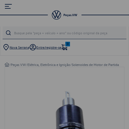
0
Nova Serrana
Entre/registre-se
/
Peças VW
/
Elétrica, Eletrônica e Ignição
/
Solenoides de Motor de Partida