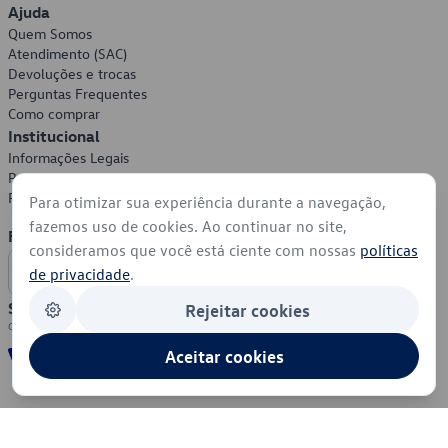
Ajuda
Quem Somos
Atendimento (SAC)
Devoluções e trocas
Perguntas Frequentes
Como comprar
Institucional
Informações Legais
Política de Privacidade
Política de Cookies
Para otimizar sua experiência durante a navegação,
fazemos uso de cookies. Ao continuar no site,
Formas de Pagamento
consideramos que você está ciente com nossas
políticas
de privacidade
.
Segurança
Rejeitar cookies
Aceitar cookies