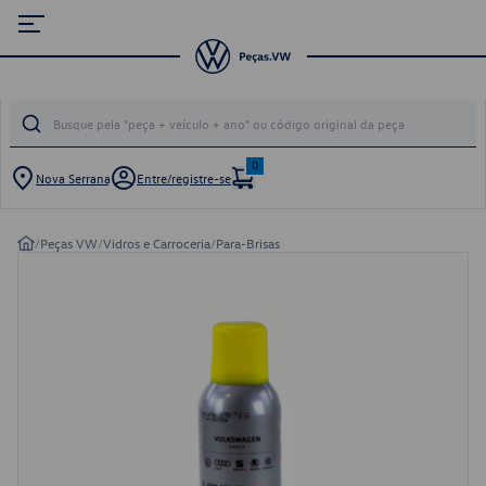
0
Nova Serrana
Entre/registre-se
/
Peças VW
/
Vidros e Carroceria
/
Para-Brisas