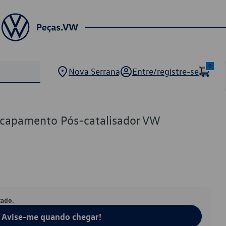
0
Nova Serrana
Entre/registre-se
capamento Pós-catalisador VW
tado.
Avise-me quando chegar!