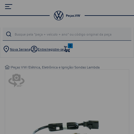
0
Nova Serrana
Entre/registre-se
/
Peças VW
/
Elétrica, Eletrônica e Ignição
/
Sondas Lambda