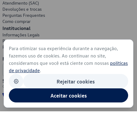
Atendimento (SAC)
Devoluções e trocas
Perguntas Frequentes
Como comprar
Institucional
Informações Legais
Política de Privacidade
Política de Cookies
Para otimizar sua experiência durante a navegação,
fazemos uso de cookies. Ao continuar no site,
Formas de Pagamento
consideramos que você está ciente com nossas
políticas
de privacidade
.
Segurança
Rejeitar cookies
Aceitar cookies
© 2026 - Volkswagen do Brasil - Todos os direitos reservados