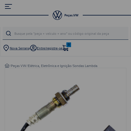
0
Nova Serrana
Entre/registre-se
/
Peças VW
/
Elétrica, Eletrônica e Ignição
/
Sondas Lambda