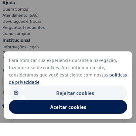
Ajuda
Quem Somos
Atendimento (SAC)
Devoluções e trocas
Perguntas Frequentes
Como comprar
Institucional
Informações Legais
Política de Privacidade
Política de Cookies
Para otimizar sua experiência durante a navegação,
fazemos uso de cookies. Ao continuar no site,
Formas de Pagamento
consideramos que você está ciente com nossas
políticas
de privacidade
.
Segurança
Rejeitar cookies
Aceitar cookies